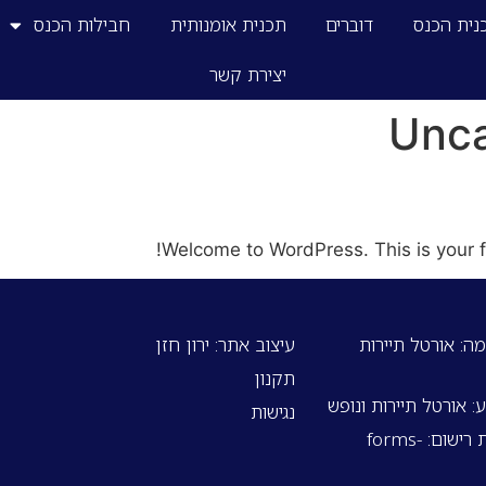
נית הכנס
דוברים
תכנית אומנותית
חבילות הכנס
יצירת קשר
Unca
Welcome to WordPress. This is your firs
ה: אורטל תיירות
עיצוב אתר: ירון חזן
תקנון
 אורטל תיירות ונופש
נגישות
אתר ומערכות רישום: forms-